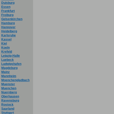
Duisburg
Essen
Frankfurt
Freiburg
Gelsenkirchen
Hamburg
Hannover
Heidelberg
Karlsruhe
Kassel
Kiel
Koeln
Krefeld
Leipzig-Halle
Luebeck
Ludwigshafen
Magdeburg
Mainz
Mannheim
Moenchengladbach
Muenster
Muenchen
Nuernberg
Oberhausen
Ravensburg
Rostock
Saarland
Stuttgart