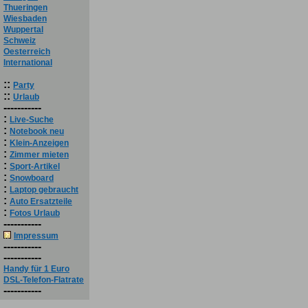
Thueringen
Wiesbaden
Wuppertal
Schweiz
Oesterreich
International
::
Party
::
Urlaub
-----------
:
Live-Suche
:
Notebook neu
:
Klein-Anzeigen
:
Zimmer mieten
:
Sport-Artikel
:
Snowboard
:
Laptop gebraucht
:
Auto Ersatzteile
:
Fotos Urlaub
-----------
Impressum
-----------
-----------
Handy für 1 Euro
DSL-Telefon-Flatrate
-----------