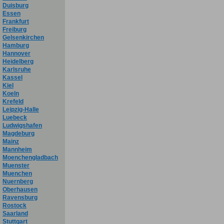
Duisburg
Essen
Frankfurt
Freiburg
Gelsenkirchen
Hamburg
Hannover
Heidelberg
Karlsruhe
Kassel
Kiel
Koeln
Krefeld
Leipzig-Halle
Luebeck
Ludwigshafen
Magdeburg
Mainz
Mannheim
Moenchengladbach
Muenster
Muenchen
Nuernberg
Oberhausen
Ravensburg
Rostock
Saarland
Stuttgart