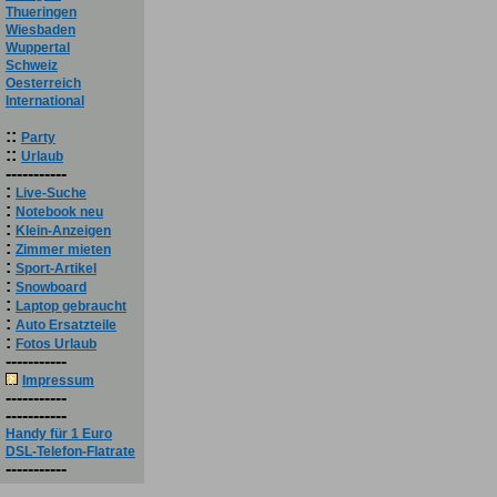
Thueringen
Wiesbaden
Wuppertal
Schweiz
Oesterreich
International
::
Party
::
Urlaub
-----------
:
Live-Suche
:
Notebook neu
:
Klein-Anzeigen
:
Zimmer mieten
:
Sport-Artikel
:
Snowboard
:
Laptop gebraucht
:
Auto Ersatzteile
:
Fotos Urlaub
-----------
Impressum
-----------
-----------
Handy für 1 Euro
DSL-Telefon-Flatrate
-----------