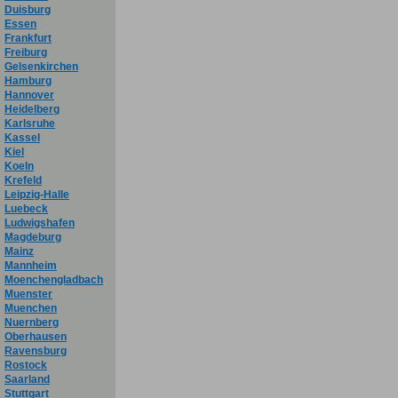
Duisburg
Essen
Frankfurt
Freiburg
Gelsenkirchen
Hamburg
Hannover
Heidelberg
Karlsruhe
Kassel
Kiel
Koeln
Krefeld
Leipzig-Halle
Luebeck
Ludwigshafen
Magdeburg
Mainz
Mannheim
Moenchengladbach
Muenster
Muenchen
Nuernberg
Oberhausen
Ravensburg
Rostock
Saarland
Stuttgart