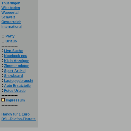
Thueringen
Wiesbaden
Wuppertal
Schweiz
Oesterreich
International
::
Party
::
Urlaub
-----------
:
Live-Suche
:
Notebook neu
:
Klein-Anzeigen
:
Zimmer mieten
:
Sport-Artikel
:
Snowboard
:
Laptop gebraucht
:
Auto Ersatzteile
:
Fotos Urlaub
-----------
Impressum
-----------
-----------
Handy für 1 Euro
DSL-Telefon-Flatrate
-----------