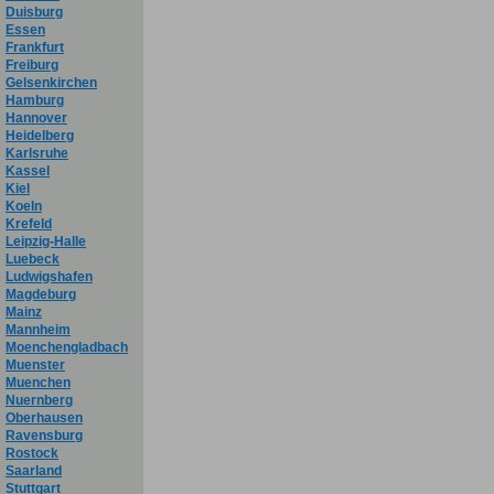
Duisburg
Essen
Frankfurt
Freiburg
Gelsenkirchen
Hamburg
Hannover
Heidelberg
Karlsruhe
Kassel
Kiel
Koeln
Krefeld
Leipzig-Halle
Luebeck
Ludwigshafen
Magdeburg
Mainz
Mannheim
Moenchengladbach
Muenster
Muenchen
Nuernberg
Oberhausen
Ravensburg
Rostock
Saarland
Stuttgart