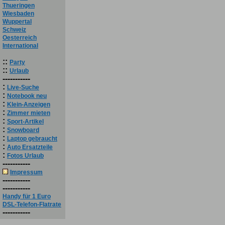
Thueringen
Wiesbaden
Wuppertal
Schweiz
Oesterreich
International
::
Party
::
Urlaub
-----------
:
Live-Suche
:
Notebook neu
:
Klein-Anzeigen
:
Zimmer mieten
:
Sport-Artikel
:
Snowboard
:
Laptop gebraucht
:
Auto Ersatzteile
:
Fotos Urlaub
-----------
Impressum
-----------
-----------
Handy für 1 Euro
DSL-Telefon-Flatrate
-----------